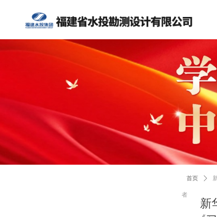
首页
ꄲ
者
新